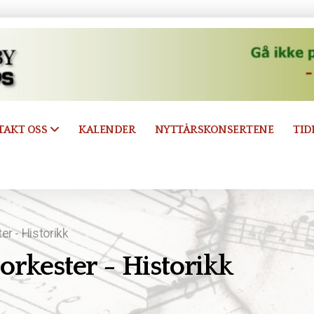
KALENDER
NYTTÅRSKONSERTENE
TID
TAKT OSS
er - Historikk
rorkester - Historikk