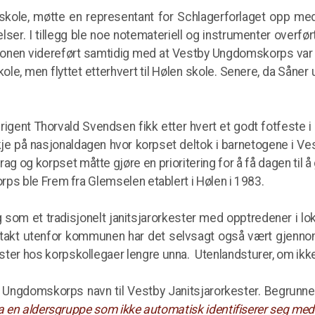
skole, møtte en representant for Schlagerforlaget opp med 
lser. I tillegg ble noe notemateriell og instrumenter overf
jonen videreført samtidig med at Vestby Ungdomskorps var 
kole, men flyttet etterhvert til Hølen skole. Senere, da Såner 
gent Thorvald Svendsen fikk etter hvert et godt fotfeste 
e på nasjonaldagen hvor korpset deltok i barnetogene i Ve
ag og korpset måtte gjøre en prioritering for å få dagen til å
ps ble Frem fra Glemselen etablert i Hølen i 1983.
om et tradisjonelt janitsjarorkester med opptredener i loka
takt utenfor kommunen har det selvsagt også vært gjennom
r hos korpskollegaer lengre unna. Utenlandsturer, om ikke
 Ungdomskorps navn til Vestby Janitsjarorkester. Begrunne
ra en aldersgruppe som ikke automatisk identifiserer seg me