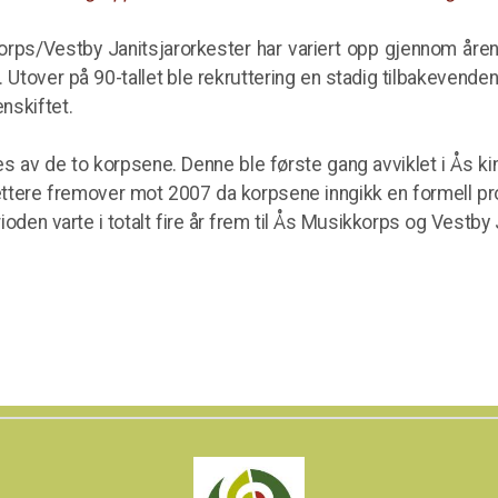
ps/Vestby Janitsjarorkester har variert opp gjennom åren
Utover på 90-tallet ble rekruttering en stadig tilbakevend
nskiftet.
es av de to korpsene. Denne ble første gang avviklet i Ås k
ttere fremover mot 2007 da korpsene inngikk en formell p
oden varte i totalt fire år frem til Ås Musikkorps og Vestb