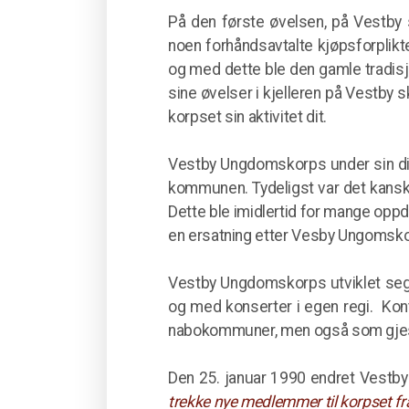
På den første øvelsen, på Vestby 
noen forhåndsavtalte kjøpsforplikte
og med dette ble den gamle tradis
sine øvelser i kjelleren på Vestby s
korpset sin aktivitet dit.
Vestby Ungdomskorps under sin diri
kommunen. Tydeligst var det kanskj
Dette ble imidlertid for mange oppdr
en ersatning etter Vesby Ungomskor
Vestby Ungdomskorps utviklet seg s
og med konserter i egen regi. Kon
nabokommuner, men også som gjeste
Den 25. januar 1990 endret Vestby
trekke nye medlemmer til korpset f