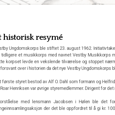
t historisk resymé
tby Ungdomskorps ble stiftet 23. august 1962. Initiativtaker 
a tidligere et musikkorps med navnet Vestby Musikkorps med
tte korpset levde en vekslende tilværelse og stoppet nær
 forsvant over i historien da det nye Vestby Ungdomskorps bl
t første styret bestod av Alf O. Dahl som formann og Helfr
 Roar Henriksen var øvrige styremedlemmer. Dirigent for det
forståelse med lensmann Jacobsen i Hølen ble det foru
ngeinnsamlingsaksjon der det ble oppfordret til å gi kr. 100,