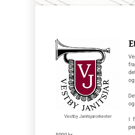
E
Ves
fr
de
og
De
og
Vestby Janitsjarorkester
I 
pe