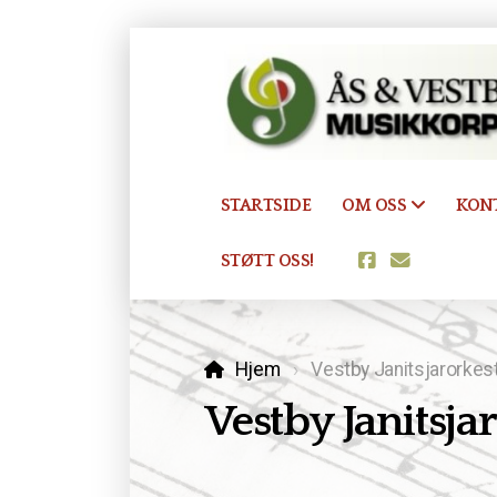
STARTSIDE
OM OSS
KON
STØTT OSS!
Hjem
Vestby Janitsjarorkest
Vestby Janitsja