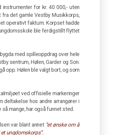
instrumenter for kr. 40 000,- uten
ørt fra det gamle Vestby Musikkorps,
et operativt faktum. Korpset hadde
ungdomsskole ble ferdigstillt flyttet
i bygda med spilleoppdrag over hele
stby sentrum, Hølen, Garder og Son.
 gå opp. Hølen ble valgt bort, og som
lmiljøet ved offisielle markeringer
 deltakelse hos andre arrangører i
 så mange, har også funnet sted.
lsen var blant annet
”et ønske om å
d et ungdomskorps”.