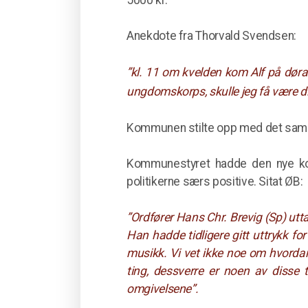
5000 kr.
Anekdote fra Thorvald Svendsen:
”kl. 11 om kvelden kom Alf på døra
ungdomskorps, skulle jeg få være dir
Kommunen stilte opp med det samme b
Kommunestyret hadde den nye kor
politikerne særs positive. Sitat ØB:
”Ordfører Hans Chr. Brevig (Sp) utta
Han hadde tidligere gitt uttrykk f
musikk. Vi vet ikke noe om hvordan 
ting, dessverre er noen av disse
omgivelsene”.