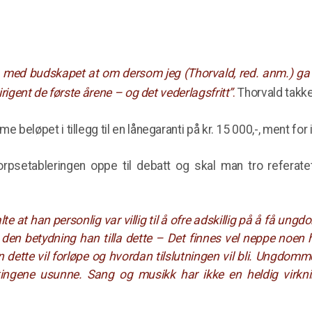
 med budskapet at om dersom jeg (Thorvald, red. anm.) ga kr.
igent de første årene – og det vederlagsfritt”
.
Thorvald takke
eløpet i tillegg til en lånegaranti på kr. 15 000,-, ment for 
psetableringen oppe til debatt og skal man tro referate
lte at han personlig var villig til å ofre adskillig på å få un
or den betydning han tilla dette – Det finnes vel neppe no
dette vil forløpe og hvordan tilslutningen vil bli. Ungdomm
 tingene usunne. Sang og musikk har ikke en heldig virk